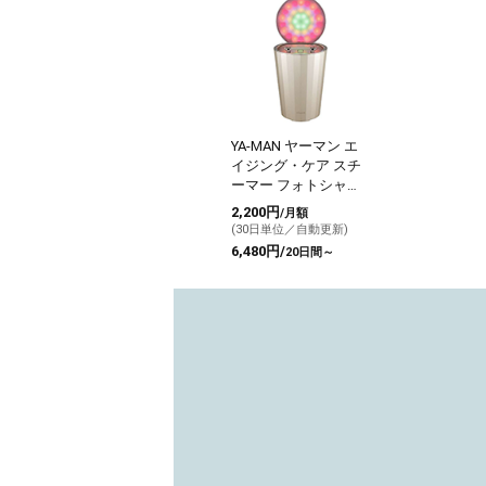
YA-MAN ヤーマン エ
イジング・ケア スチ
ーマー フォトシャイ
ン
2,200円
/月額
(30日単位／自動更新)
6,480円/
20日間～