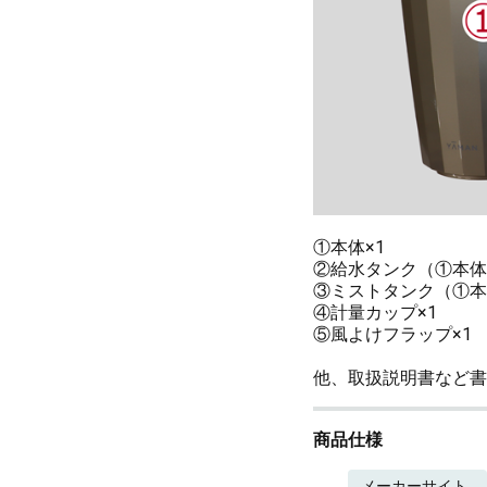
①本体×1
②給水タンク（①本体
③ミストタンク（①本
④計量カップ×1
⑤風よけフラップ×1
他、取扱説明書など書
商品仕様
メーカーサイト