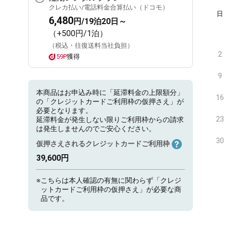
クレカ払い/電話料金合算払い（ドコモ）
日
6,480
円/19泊20日～
（+500円/1泊）
（税込・往復送料当社負担）
2
59P
獲得
9
本商品はお申込み時に「延滞料金の上限額分」
16
の「クレジットカードご利用枠の仮押さえ」が
必要となります。
23
延滞料金が発生しない限りご利用枠からの請求
は発生しませんのでご安心ください。
30
仮押さえされるクレジットカードご利用枠
39,600円
※
こちらは本人確認の有無に関わらず「クレジ
ットカードご利用枠の仮押さえ」が必要な商
品です。