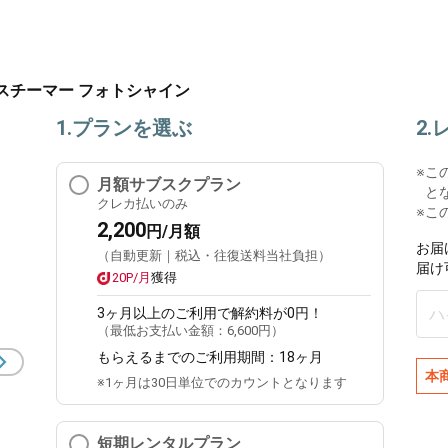
 スチーマー フォトシャイン
1.プランを選ぶ
2
※
こ
月額サブスクプラン
と
クレカ払いのみ
※こ
2,200
円/月額
お届
（自動更新｜税込・往復送料当社負担）
届け
20P/月
獲得
3ヶ月
以上のご利用で解約料が0円！
（最低お支払い金額：
6,600円
）
もらえるまでのご利用期間：
18ヶ月
本
※1ヶ月は30日単位でのカウントとなります
短期レンタルプラン