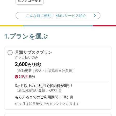
ピンクゴールド
こんな時に便利！ kikitoサービス紹介
1.プランを選ぶ
月額サブスクプラン
クレカ払いのみ
2,600
円/月額
（自動更新｜税込・往復送料当社負担）
24P/月
獲得
3ヶ月
以上のご利用で解約料が0円！
（最低お支払い金額：
7,800円
）
もらえるまでのご利用期間：
18ヶ月
※1ヶ月は30日単位でのカウントとなります