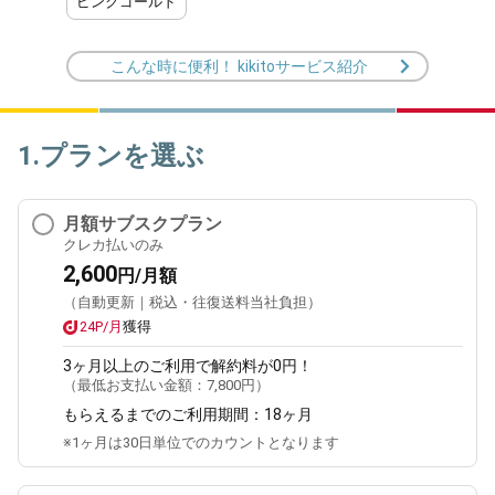
ピンクゴールド
こんな時に便利！ kikitoサービス紹介
1.プランを選ぶ
月額サブスクプラン
クレカ払いのみ
2,600
円/月額
（自動更新｜税込・往復送料当社負担）
24P/月
獲得
3ヶ月
以上のご利用で解約料が0円！
（最低お支払い金額：
7,800円
）
もらえるまでのご利用期間：
18ヶ月
※1ヶ月は30日単位でのカウントとなります