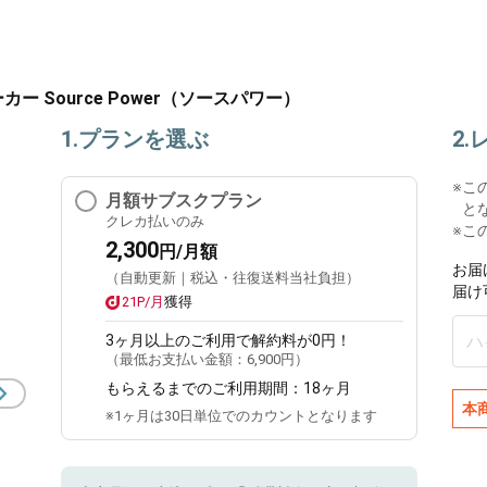
 Source Power（ソースパワー）
1.プランを選ぶ
2
※
こ
月額サブスクプラン
と
クレカ払いのみ
※こ
2,300
円/月額
お届
（自動更新｜税込・往復送料当社負担）
届け
21P/月
獲得
3ヶ月
以上のご利用で解約料が0円！
（最低お支払い金額：
6,900円
）
もらえるまでのご利用期間：
18ヶ月
本
※1ヶ月は30日単位でのカウントとなります