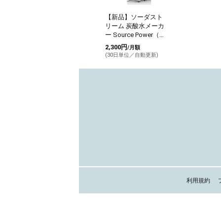
【新品】ソーダスト
リーム 炭酸水メーカ
ー Source Power（ソ
ースパワー）
2,300円
/月額
(30日単位／自動更新)
利用規約