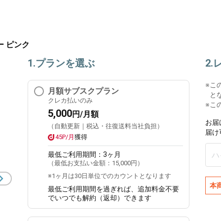
フリー ピンク
1.プランを選ぶ
2
※
こ
月額サブスクプラン
と
クレカ払いのみ
※こ
5,000
円/月額
お届
（自動更新｜税込・往復送料当社負担）
届け
45P/月
獲得
最低ご利用期間：
3ヶ月
（最低お支払い金額：
15,000円
）
※1ヶ月は30日単位でのカウントとなります
本
最低ご利用期間を過ぎれば、追加料金不要
でいつでも解約（返却）できます