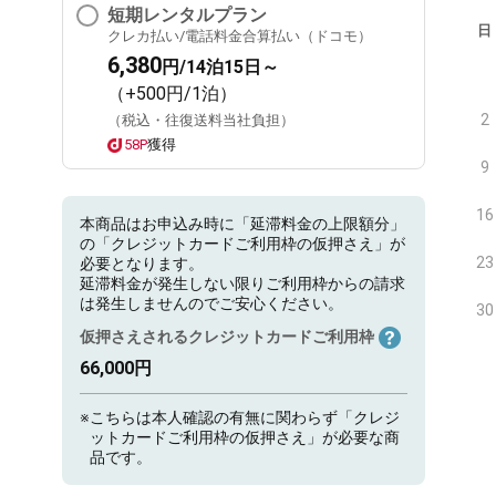
短期レンタルプラン
日
クレカ払い/電話料金合算払い（ドコモ）
6,380
円/14泊15日～
（+500円/1泊）
2
（税込・往復送料当社負担）
58P
獲得
9
16
本商品はお申込み時に「延滞料金の上限額分」
の「クレジットカードご利用枠の仮押さえ」が
23
必要となります。
延滞料金が発生しない限りご利用枠からの請求
は発生しませんのでご安心ください。
30
仮押さえされるクレジットカードご利用枠
66,000円
※
こちらは本人確認の有無に関わらず「クレジ
ットカードご利用枠の仮押さえ」が必要な商
品です。