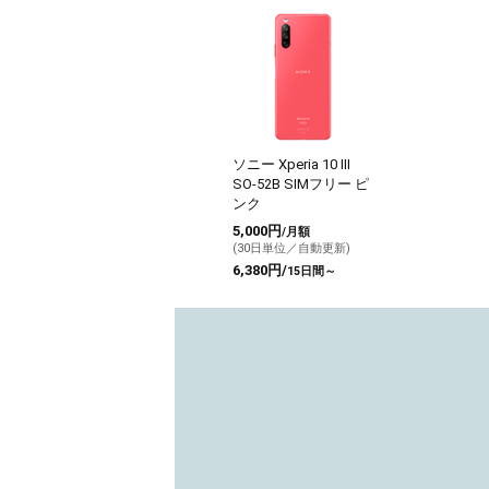
ソニー Xperia 10 III
SO-52B SIMフリー ピ
ンク
5,000円
/月額
(30日単位／自動更新)
6,380円/
15日間～