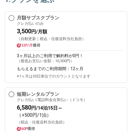
月額サブスクプラン
クレカ払いのみ
3,500
円/月額
（自動更新｜税込・往復送料当社負担）
32P/月
獲得
3ヶ月
以上のご利用で解約料が0円！
（最低お支払い金額：
10,500円
）
もらえるまでのご利用期間：
12ヶ月
※1ヶ月は30日単位でのカウントとなります
短期レンタルプラン
クレカ払い/電話料金合算払い（ドコモ）
6,580
円/14泊15日～
（+500円/1泊）
（税込・往復送料当社負担）
60P
獲得