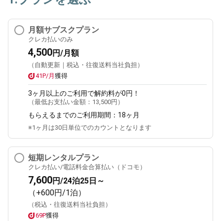
月額サブスクプラン
クレカ払いのみ
4,500
円/月額
（自動更新｜税込・往復送料当社負担）
41P/月
獲得
3ヶ月
以上のご利用で解約料が0円！
（最低お支払い金額：
13,500円
）
もらえるまでのご利用期間：
18ヶ月
※1ヶ月は30日単位でのカウントとなります
短期レンタルプラン
クレカ払い/電話料金合算払い（ドコモ）
7,600
円/24泊25日～
（+600円/1泊）
（税込・往復送料当社負担）
69P
獲得