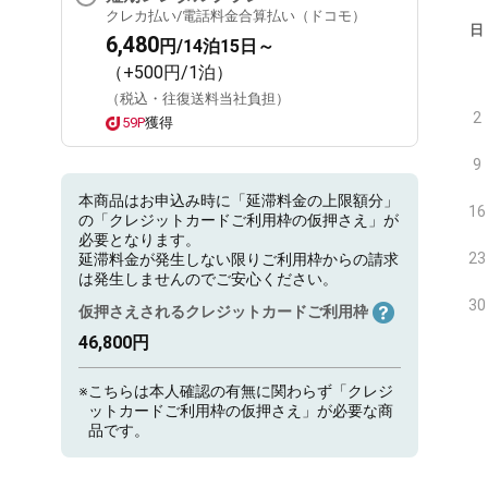
クレカ払い/電話料金合算払い（ドコモ）
日
6,480
円/14泊15日～
（+500円/1泊）
（税込・往復送料当社負担）
2
59P
獲得
9
本商品はお申込み時に「延滞料金の上限額分」
16
の「クレジットカードご利用枠の仮押さえ」が
必要となります。
23
延滞料金が発生しない限りご利用枠からの請求
は発生しませんのでご安心ください。
30
仮押さえされるクレジットカードご利用枠
46,800円
※
こちらは本人確認の有無に関わらず「クレジ
ットカードご利用枠の仮押さえ」が必要な商
品です。