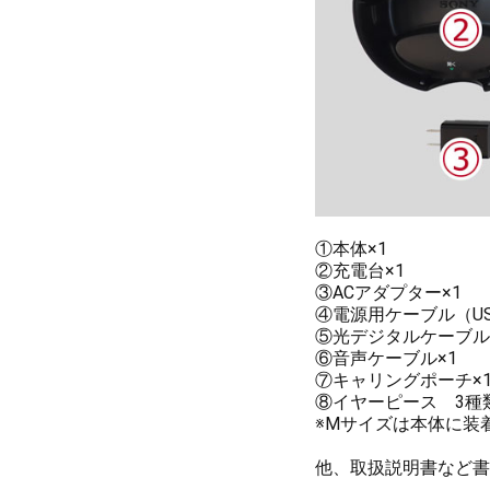
①本体×1
②充電台×1
③ACアダプター×1
④電源用ケーブル（USB A
⑤光デジタルケーブル
⑥音声ケーブル×1
⑦キャリングポーチ×
⑧イヤーピース 3種類
※Mサイズは本体に装
他、取扱説明書など書