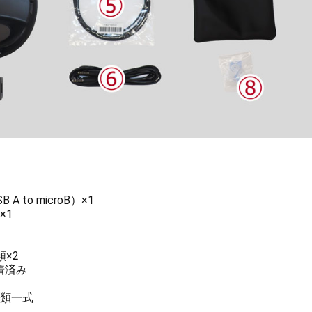
 to microB）×1
×1
1
×2
着済み
類一式