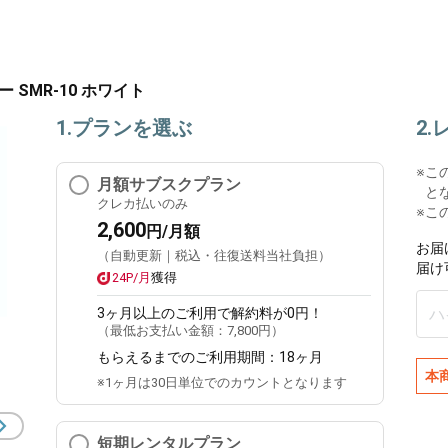
 SMR-10 ホワイト
1.プランを選ぶ
2
※
こ
月額サブスクプラン
と
クレカ払いのみ
※こ
2,600
円/月額
お届
（自動更新｜税込・往復送料当社負担）
届け
24P/月
獲得
3ヶ月
以上のご利用で解約料が0円！
（最低お支払い金額：
7,800円
）
もらえるまでのご利用期間：
18ヶ月
本
※1ヶ月は30日単位でのカウントとなります
短期レンタルプラン