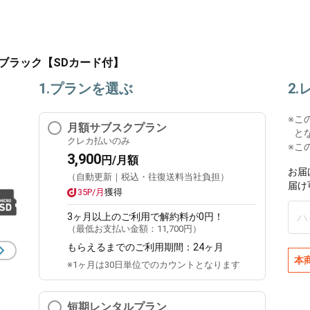
II ブラック【SDカード付】
1.プランを選ぶ
2
※
こ
月額サブスクプラン
と
クレカ払いのみ
※こ
3,900
円/月額
お届
（自動更新｜税込・往復送料当社負担）
届け
35P/月
獲得
3ヶ月
以上のご利用で解約料が0円！
（最低お支払い金額：
11,700円
）
もらえるまでのご利用期間：
24ヶ月
本
※1ヶ月は30日単位でのカウントとなります
短期レンタルプラン