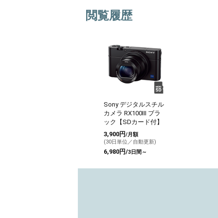
閲覧履歴
Sony デジタルスチル
カメラ RX100III ブラ
ック【SDカード付】
3,900円
/月額
(30日単位／自動更新)
6,980円/
3日間～