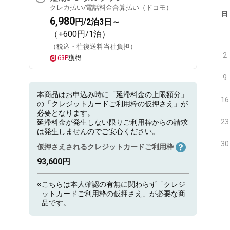
クレカ払い/電話料金合算払い（ドコモ）
日
6,980
円/2泊3日～
（+600円/1泊）
（税込・往復送料当社負担）
2
63P
獲得
9
本商品はお申込み時に「延滞料金の上限額分」
16
の「クレジットカードご利用枠の仮押さえ」が
必要となります。
23
延滞料金が発生しない限りご利用枠からの請求
は発生しませんのでご安心ください。
30
仮押さえされるクレジットカードご利用枠
93,600円
※
こちらは本人確認の有無に関わらず「クレジ
ットカードご利用枠の仮押さえ」が必要な商
品です。