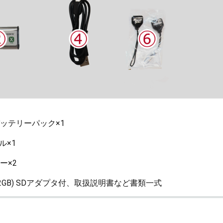
ッテリーパック×1
ル×1
1
ー×2
(32GB) SDアダプタ付、取扱説明書など書類一式