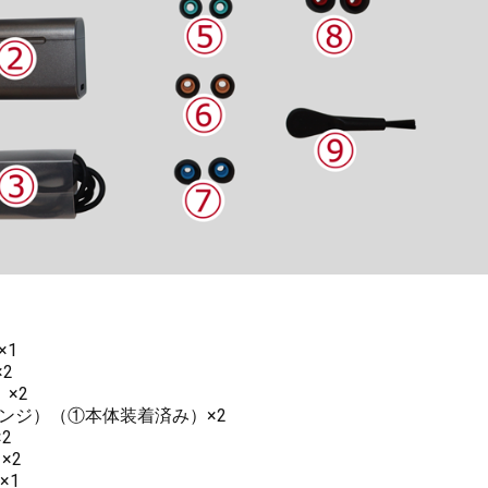
×1
2
×2
ンジ）（①本体装着済み）×2
2
×2
×1