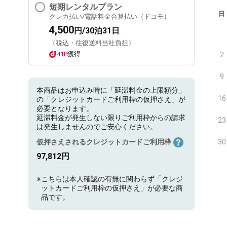
短期レンタルプラン
日
クレカ払い/電話料金合算払い（ドコモ）
4,500
円/30泊31日
（税込・往復送料当社負担）
41P
獲得
2
9
本商品はお申込み時に「延滞料金の上限額分」
16
の「クレジットカードご利用枠の仮押さえ」が
必要となります。
延滞料金が発生しない限りご利用枠からの請求
23
は発生しませんのでご安心ください。
仮押さえされるクレジットカードご利用枠
30
97,812円
※
こちらは本人確認の有無に関わらず「クレジ
ットカードご利用枠の仮押さえ」が必要な商
品です。