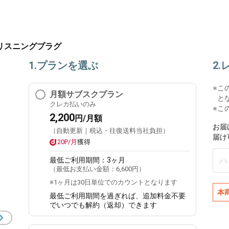
ルリスニングプラグ
1.プランを選ぶ
2
※
こ
月額サブスクプラン
と
クレカ払いのみ
※こ
2,200
円/月額
お届
（自動更新｜税込・往復送料当社負担）
届け
20P/月
獲得
最低ご利用期間：
3ヶ月
（最低お支払い金額：
6,600円
）
※1ヶ月は30日単位でのカウントとなります
本
最低ご利用期間を過ぎれば、追加料金不要
でいつでも解約（返却）できます