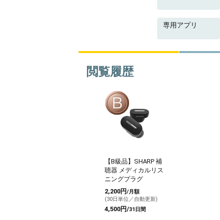
専用アプリ
閲覧履歴
【B級品】SHARP 補
聴器 メディカルリス
ニングプラグ
2,200円
/月額
(30日単位／自動更新)
4,500円/
31日間