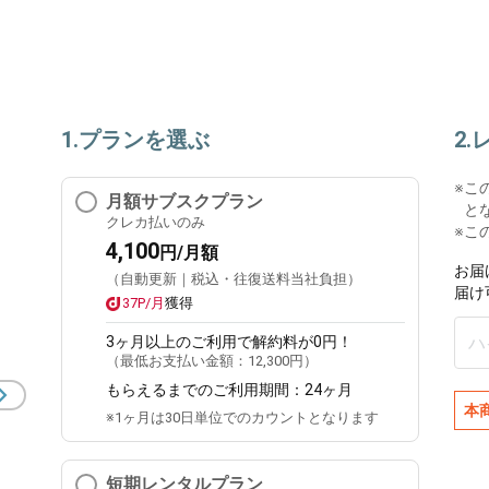
1.プランを選ぶ
2
※
こ
月額サブスクプラン
と
クレカ払いのみ
※こ
4,100
円/月額
お届
（自動更新｜税込・往復送料当社負担）
届け
37P/月
獲得
3ヶ月
以上のご利用で解約料が0円！
（最低お支払い金額：
12,300円
）
もらえるまでのご利用期間：
24ヶ月
本
※1ヶ月は30日単位でのカウントとなります
短期レンタルプラン