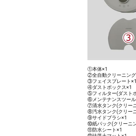
①本体×1
②全自動クリーニング
③フェイスプレート×
④ダストボックス×1
⑤フィルター(ダストボ
⑥メンテナンスツール
⑦清水タンク(クリー
⑧汚水タンク(クリー
⑨サイドブラシ×1
⑩紙パック(クリーニ
⑪防水シート×1
⑫珪藻土マット×1