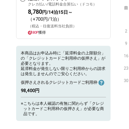
クレカ払い/電話料金合算払い（ドコモ）
日
8,780
円/14泊15日～
（+700円/1泊）
（税込・往復送料当社負担）
2
80P
獲得
9
本商品はお申込み時に「延滞料金の上限額分」
16
の「クレジットカードご利用枠の仮押さえ」が
必要となります。
23
延滞料金が発生しない限りご利用枠からの請求
は発生しませんのでご安心ください。
30
仮押さえされるクレジットカードご利用枠
98,400円
※
こちらは本人確認の有無に関わらず「クレジ
ットカードご利用枠の仮押さえ」が必要な商
品です。