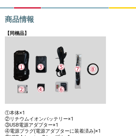
商品情報
【同梱品】
①本体×1
②リチウムイオンバッテリー×1
③USB電源アダプター×1
④電源プラグ(電源アダプターに装着済み)×1