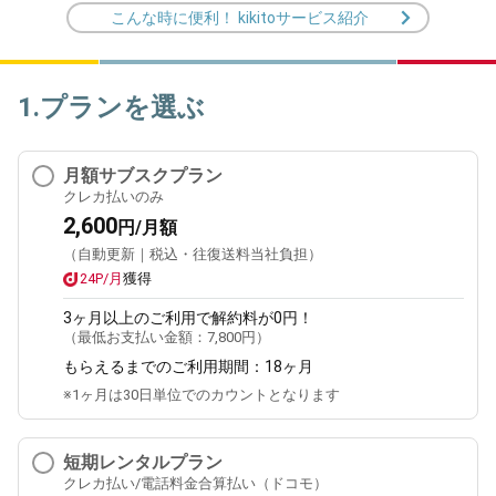
こんな時に便利！ kikitoサービス紹介
1.プランを選ぶ
月額サブスクプラン
クレカ払いのみ
2,600
円/月額
（自動更新｜税込・往復送料当社負担）
24P/月
獲得
3ヶ月
以上のご利用で解約料が0円！
（最低お支払い金額：
7,800円
）
もらえるまでのご利用期間：
18ヶ月
※1ヶ月は30日単位でのカウントとなります
短期レンタルプラン
クレカ払い/電話料金合算払い（ドコモ）