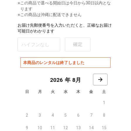
※
この商品で選べる開始日は今日から30日以内とな
ります
※この商品は沖縄に配送できません
お届け先郵便番号を入力いただくと、正確なお届け
可能日がわかります
確定
本商品のレンタルは終了しました
8月
日
月
火
水
木
金
土
1
2
3
4
5
6
7
8
9
10
11
12
13
14
15