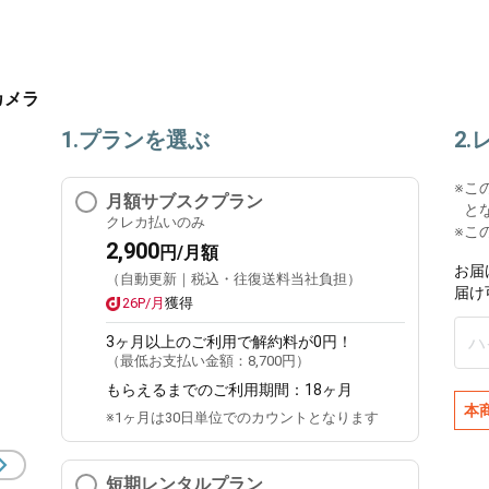
度カメラ
1.プランを選ぶ
2
※
こ
月額サブスクプラン
と
クレカ払いのみ
※こ
2,900
円/月額
お届
（自動更新｜税込・往復送料当社負担）
届け
26P/月
獲得
3ヶ月
以上のご利用で解約料が0円！
（最低お支払い金額：
8,700円
）
もらえるまでのご利用期間：
18ヶ月
本
※1ヶ月は30日単位でのカウントとなります
短期レンタルプラン