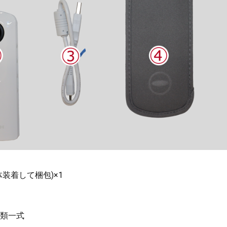
装着して梱包)×1
類一式