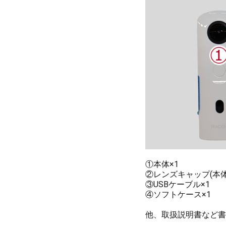
①本体×1
②レンズキャップ(本体
③USBケーブル×1
④ソフトケース×1
他、取扱説明書など書