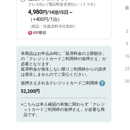
クレカ払い/電話料金合算払い（ドコモ）
日
4,980
円/14泊15日～
（+400円/1泊）
（税込・往復送料当社負担）
2
45P
獲得
9
本商品はお申込み時に「延滞料金の上限額分」
16
の「クレジットカードご利用枠の仮押さえ」が
必要となります。
23
延滞料金が発生しない限りご利用枠からの請求
は発生しませんのでご安心ください。
30
仮押さえされるクレジットカードご利用枠
52,200円
※
こちらは本人確認の有無に関わらず「クレジ
ットカードご利用枠の仮押さえ」が必要な商
品です。