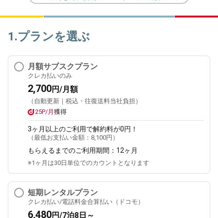
1.プランを選ぶ
月額サブスクプラン
クレカ払いのみ
2,700
円/月額
（自動更新｜税込・往復送料当社負担）
25P/月
獲得
3ヶ月
以上のご利用で解約料が0円！
（最低お支払い金額：
8,100円
）
もらえるまでのご利用期間：
12ヶ月
※1ヶ月は30日単位でのカウントとなります
短期レンタルプラン
クレカ払い/電話料金合算払い（ドコモ）
6,480
円/7泊8日～