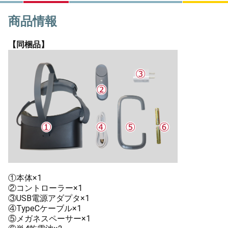
商品情報
【同梱品】
①本体×1
②コントローラー×1
③USB電源アダプタ×1
④TypeCケーブル×1
⑤メガネスペーサー×1