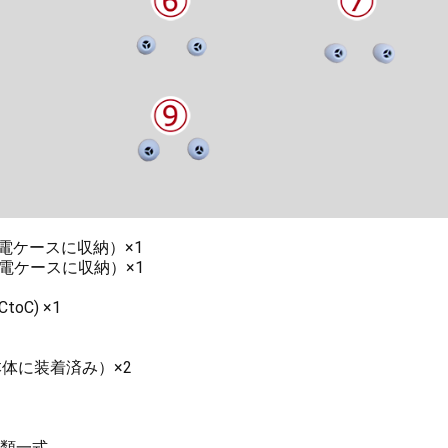
電ケースに収納）×1
電ケースに収納）×1
oC) ×1
本体に装着済み）×2
類一式