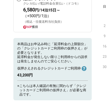
クレカ払い/電話料金合算払い（ドコモ）
日
6,580
円/14泊15日～
（+500円/1泊）
（税込・往復送料当社負担）
2
60P
獲得
9
本商品はお申込み時に「延滞料金の上限額分」
16
の「クレジットカードご利用枠の仮押さえ」が
必要となります。
23
延滞料金が発生しない限りご利用枠からの請求
は発生しませんのでご安心ください。
30
仮押さえされるクレジットカードご利用枠
43,200円
※
こちらは本人確認の有無に関わらず「クレジ
ットカードご利用枠の仮押さえ」が必要な商
品です。