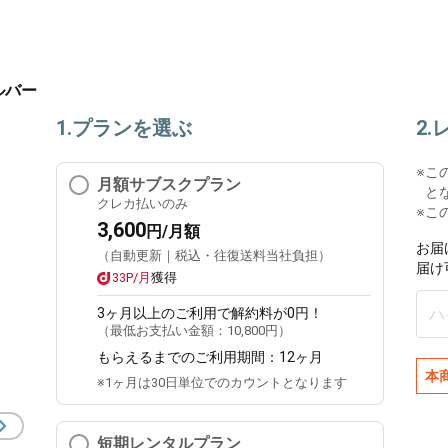
シルバー
1.プランを選ぶ
2
※
こ
月額サブスクプラン
と
クレカ払いのみ
※こ
3,600
円/月額
お届
（自動更新｜税込・往復送料当社負担）
届け
33P/月
獲得
3ヶ月
以上のご利用で解約料が0円！
（最低お支払い金額：
10,800円
）
もらえるまでのご利用期間：
12ヶ月
本
※1ヶ月は30日単位でのカウントとなります
短期レンタルプラン