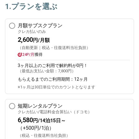
1.プランを選ぶ
月額サブスクプラン
クレカ払いのみ
2,600
円/月額
（自動更新｜税込・往復送料当社負担）
24P/月
獲得
3ヶ月
以上のご利用で解約料が0円！
（最低お支払い金額：
7,800円
）
もらえるまでのご利用期間：
12ヶ月
※1ヶ月は30日単位でのカウントとなります
短期レンタルプラン
クレカ払い/電話料金合算払い（ドコモ）
6,580
円/14泊15日～
（+500円/1泊）
（税込・往復送料当社負担）