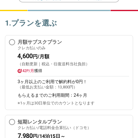
1.プランを選ぶ
月額サブスクプラン
クレカ払いのみ
4,600
円/月額
（自動更新｜税込・往復送料当社負担）
42P/月
獲得
3ヶ月
以上のご利用で解約料が0円！
（最低お支払い金額：
13,800円
）
もらえるまでのご利用期間：
24ヶ月
※1ヶ月は30日単位でのカウントとなります
短期レンタルプラン
クレカ払い/電話料金合算払い（ドコモ）
7,980
円/14泊15日～