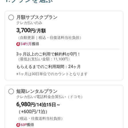
月額サブスクプラン
クレカ払いのみ
3,700
円/月額
（自動更新｜税込・往復送料当社負担）
34P/月
獲得
3ヶ月
以上のご利用で解約料が0円！
（最低お支払い金額：
11,100円
）
もらえるまでのご利用期間：
24ヶ月
※1ヶ月は30日単位でのカウントとなります
短期レンタルプラン
クレカ払い/電話料金合算払い（ドコモ）
6,980
円/14泊15日～
（+600円/1泊）
（税込・往復送料当社負担）
63P
獲得