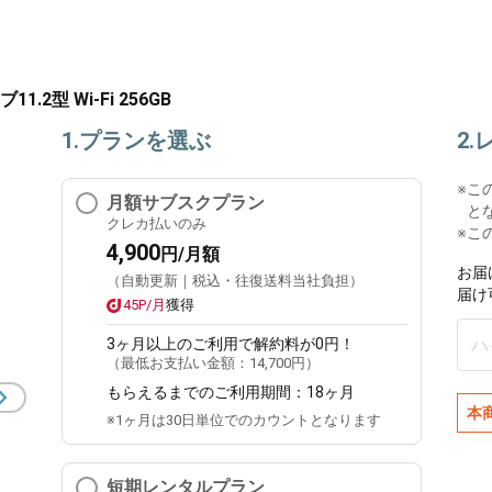
タブ11.2型 Wi-Fi 256GB
1.プランを選ぶ
2
※
こ
月額サブスクプラン
と
クレカ払いのみ
※こ
4,900
円/月額
お届
（自動更新｜税込・往復送料当社負担）
届け
45P/月
獲得
3ヶ月
以上のご利用で解約料が0円！
（最低お支払い金額：
14,700円
）
もらえるまでのご利用期間：
18ヶ月
本
※1ヶ月は30日単位でのカウントとなります
短期レンタルプラン