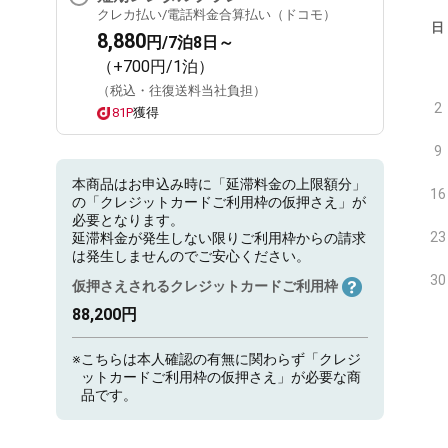
クレカ払い/電話料金合算払い（ドコモ）
日
8,880
円/7泊8日～
（+700円/1泊）
（税込・往復送料当社負担）
2
81P
獲得
9
本商品はお申込み時に「延滞料金の上限額分」
16
の「クレジットカードご利用枠の仮押さえ」が
必要となります。
23
延滞料金が発生しない限りご利用枠からの請求
は発生しませんのでご安心ください。
30
仮押さえされるクレジットカードご利用枠
88,200円
※
こちらは本人確認の有無に関わらず「クレジ
ットカードご利用枠の仮押さえ」が必要な商
品です。