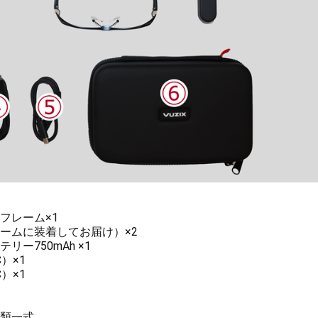
フレーム×1
ームに装着してお届け）×2
ー750mAh ×1
）×1
）×1
類一式