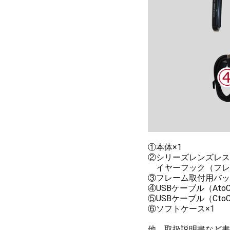
①本体×1
②シリーズレンズレス
イヤーフック（フレ
③フレーム取付用バッテリ
④USBケーブル（AtoC
⑤USBケーブル（CtoC
⑥ソフトケース×1
他、取扱説明書など書