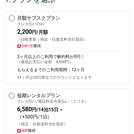
月額サブスクプラン
クレカ払いのみ
2,200
円/月額
（自動更新｜税込・往復送料当社負担）
20P/月
獲得
3ヶ月
以上のご利用で解約料が0円！
（最低お支払い金額：
6,600円
）
もらえるまでのご利用期間：
12ヶ月
※1ヶ月は30日単位でのカウントとなります
短期レンタルプラン
クレカ払い/電話料金合算払い（ドコモ）
6,580
円/14泊15日～
（+500円/1泊）
（税込・往復送料当社負担）
60P
獲得