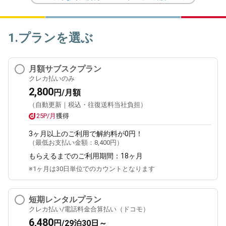
1.プランを選ぶ
月額サブスクプラン
クレカ払いのみ
2,800
円/月額
（自動更新｜税込・往復送料当社負担）
25P/月
獲得
3ヶ月
以上のご利用で解約料が0円！
（最低お支払い金額：
8,400円
）
もらえるまでのご利用期間：
18ヶ月
※1ヶ月は30日単位でのカウントとなります
短期レンタルプラン
クレカ払い/電話料金合算払い（ドコモ）
6,480
円/29泊30日～