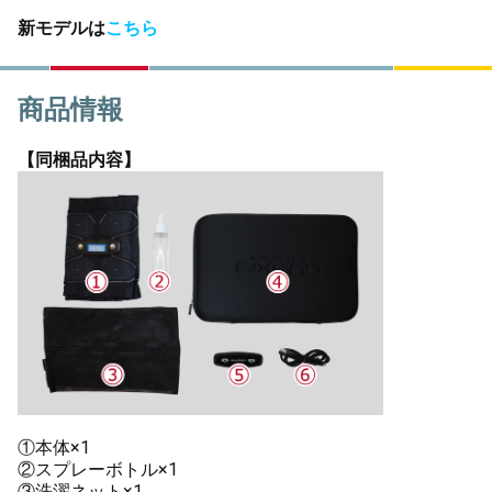
新モデルは
こちら
商品情報
【同梱品内容】
①本体×1
②スプレーボトル×1
③洗濯ネット×1