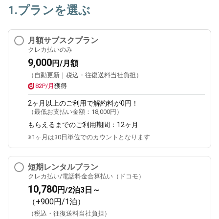
1.プランを選ぶ
月額サブスクプラン
クレカ払いのみ
9,000
円/月額
（自動更新｜税込・往復送料当社負担）
82P/月
獲得
2ヶ月
以上のご利用で解約料が0円！
（最低お支払い金額：
18,000円
）
もらえるまでのご利用期間：
12ヶ月
※1ヶ月は30日単位でのカウントとなります
短期レンタルプラン
クレカ払い/電話料金合算払い（ドコモ）
10,780
円/2泊3日～
（+900円/1泊）
（税込・往復送料当社負担）