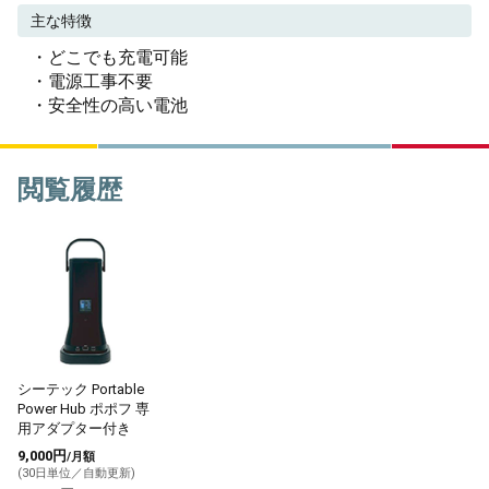
主な特徴
・どこでも充電可能
・電源工事不要
・安全性の高い電池
閲覧履歴
シーテック Portable
Power Hub ポポフ 専
用アダプター付き
9,000円
/月額
(30日単位／自動更新)