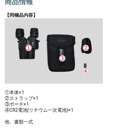
商品情報
【同梱品内容】
①本体×1
②ストラップ×1
③ポーチ×1
④CR2電池(リチウム一次電池)×1
他、書類一式