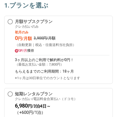
1.プランを選ぶ
月額サブスクプラン
クレカ払いのみ
初月のみ
0
円/月額
3,900円/月額
（自動更新｜税込・往復送料当社負担）
0P/月
獲得
3ヶ月
以上のご利用で解約料が0円！
（最低お支払い金額：
7,800円
）
もらえるまでのご利用期間：
18ヶ月
※1ヶ月は30日単位でのカウントとなります
短期レンタルプラン
クレカ払い/電話料金合算払い（ドコモ）
6,980
円/3泊4日～
（+600円/1泊）