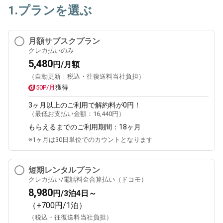
1.プランを選ぶ
月額サブスクプラン
クレカ払いのみ
5,480
円/月額
（自動更新｜税込・往復送料当社負担）
50P/月
獲得
3ヶ月
以上のご利用で解約料が0円！
（最低お支払い金額：
16,440円
）
もらえるまでのご利用期間：
18ヶ月
※1ヶ月は30日単位でのカウントとなります
短期レンタルプラン
クレカ払い/電話料金合算払い（ドコモ）
8,980
円/3泊4日～
（+700円/1泊）
（税込・往復送料当社負担）