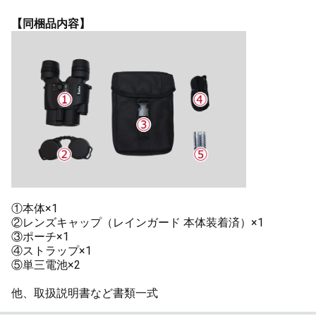
【同梱品内容】
①本体×1
②レンズキャップ（レインガード 本体装着済）×1
③ポーチ×1
④ストラップ×1
⑤単三電池×2
他、取扱説明書など書類一式