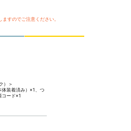
たしますのでご注意ください。
ック）＞
本体装着済み）×1、つ
コード×1