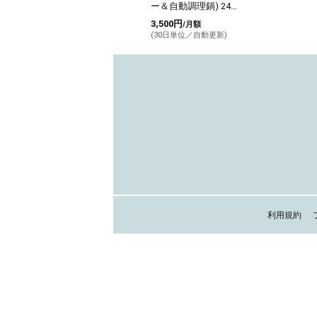
ー＆自動調理鍋) 24か
月プラン
3,500円
/月額
(30日単位／自動更新)
利用規約