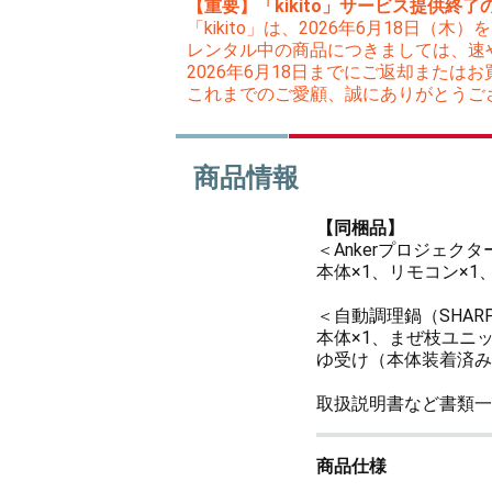
【重要】「kikito」サービス提供終了
「kikito」は、2026年6月18日
レンタル中の商品につきましては、速
2026年6月18日までにご返却また
これまでのご愛顧、誠にありがとうご
商品情報
【同梱品】
＜Ankerプロジェクター（
本体×1、リモコン×1
＜自動調理鍋（SHARP 
本体×1、まぜ枝ユニ
ゆ受け（本体装着済み
取扱説明書など書類一
商品仕様