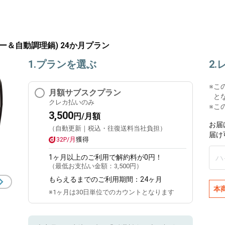
ター＆自動調理鍋) 24か月プラン
1.プランを選ぶ
2
※
こ
月額サブスクプラン
と
クレカ払いのみ
※こ
3,500
円/月額
お届
（自動更新｜税込・往復送料当社負担）
届け
32P/月
獲得
1ヶ月
以上のご利用で解約料が0円！
（最低お支払い金額：
3,500円
）
もらえるまでのご利用期間：
24ヶ月
本
※1ヶ月は30日単位でのカウントとなります