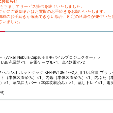
のお知らせ
（木）をもちましてサービス提供を終了いたしました。
やかにご返却またはお買取のお手続きをお願いいたします。
はお買取のお手続きが確認できない場合、所定の延滞金が発生い
ざいました。
Anker Nebula Capsule ll モバイルプロジェクター）＞
、USB充電器×1、充電ケーブル×1、単4乾電池×2
ヘルシオ ホットクック KN-HW10G 1〜2人用 1.0L容量 ブラ
ット（本体装着済み）×1、内鍋（本体装着済み）×1、内ぶた（
）×1、蒸気口カバー（本体装着済み）×1、蒸しトレイ×1、電源
式