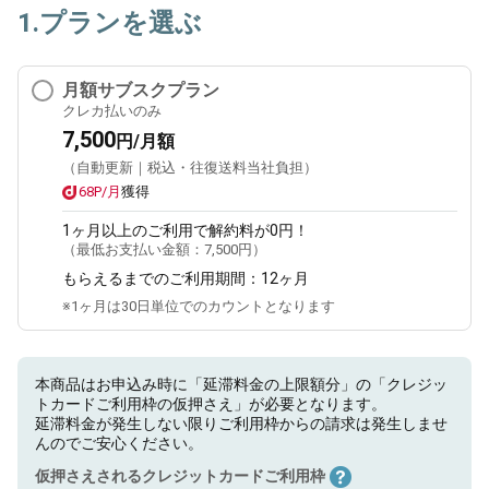
1.プランを選ぶ
月額サブスクプラン
クレカ払いのみ
7,500
円/月額
（自動更新｜税込・往復送料当社負担）
68P/月
獲得
1ヶ月
以上のご利用で解約料が0円！
（最低お支払い金額：
7,500円
）
もらえるまでのご利用期間：
12ヶ月
※1ヶ月は30日単位でのカウントとなります
本商品はお申込み時に「延滞料金の上限額分」の「クレジッ
トカードご利用枠の仮押さえ」が必要となります。
延滞料金が発生しない限りご利用枠からの請求は発生しませ
んのでご安心ください。
仮押さえされるクレジットカードご利用枠