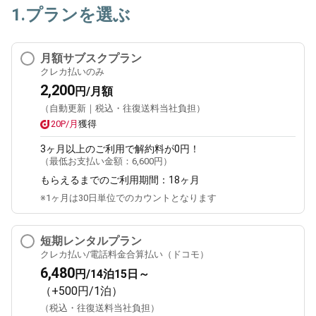
1.プランを選ぶ
月額サブスクプラン
クレカ払いのみ
2,200
円/月額
（自動更新｜税込・往復送料当社負担）
20P/月
獲得
3ヶ月
以上のご利用で解約料が0円！
（最低お支払い金額：
6,600円
）
もらえるまでのご利用期間：
18ヶ月
※1ヶ月は30日単位でのカウントとなります
短期レンタルプラン
クレカ払い/電話料金合算払い（ドコモ）
6,480
円/14泊15日～
（+500円/1泊）
（税込・往復送料当社負担）