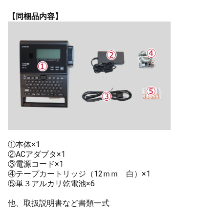
【同梱品内容】
①本体×1
②ACアダプタ×1
③電源コード×1
④テープカートリッジ（12ｍｍ 白）×1
⑤単３アルカリ乾電池×6
他、取扱説明書など書類一式