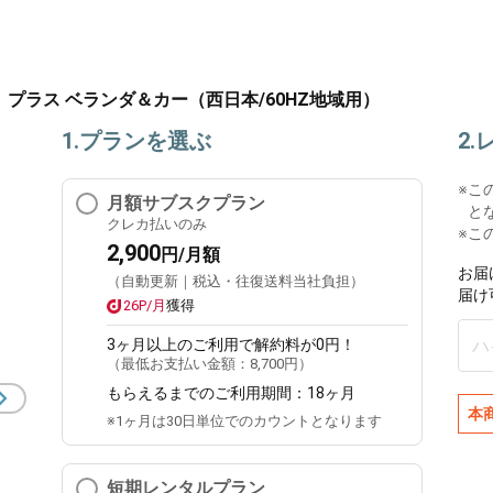
ト プラス ベランダ＆カー（西日本/60HZ地域用）
1.プランを選ぶ
2
※
こ
月額サブスクプラン
と
クレカ払いのみ
※こ
2,900
円/月額
お届
（自動更新｜税込・往復送料当社負担）
届け
26P/月
獲得
3ヶ月
以上のご利用で解約料が0円！
（最低お支払い金額：
8,700円
）
もらえるまでのご利用期間：
18ヶ月
本
※1ヶ月は30日単位でのカウントとなります
短期レンタルプラン