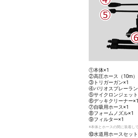
①本体×1
②高圧ホース（10m）
③トリガーガン×1
④バリオスプレーラン
⑤サイクロンジェット
⑥デッキクリーナー×
⑦自吸用ホース×1
⑧フォームノズル×1
⑨フィルター×1
※本体とホースの間に装着し
⑩水道用ホースセット