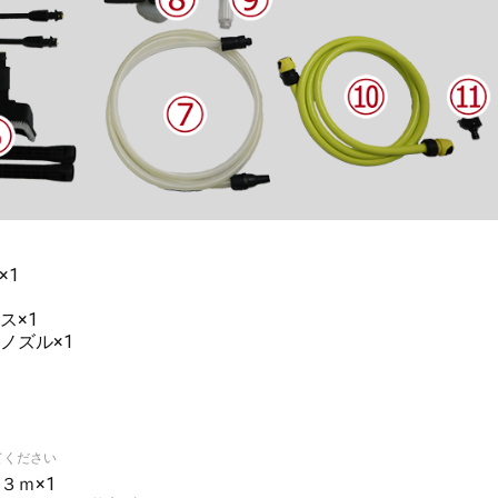
×1
ス×1
ノズル×1
1
てください
３ｍ×1