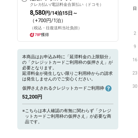
クレカ払い/電話料金合算払い（ドコモ）
日
8,580
円/14泊15日～
（+700円/1泊）
（税込・往復送料当社負担）
2
78P
獲得
9
本商品はお申込み時に「延滞料金の上限額分」
16
の「クレジットカードご利用枠の仮押さえ」が
必要となります。
23
延滞料金が発生しない限りご利用枠からの請求
は発生しませんのでご安心ください。
30
仮押さえされるクレジットカードご利用枠
52,200円
※
こちらは本人確認の有無に関わらず「クレジ
ットカードご利用枠の仮押さえ」が必要な商
品です。