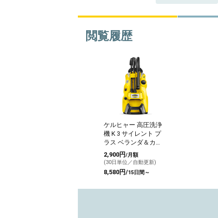
閲覧履歴
ケルヒャー 高圧洗浄
機 K 3 サイレント プ
ラス ベランダ＆カー
（西日本/60HZ地域
2,900円
/月額
用）
(30日単位／自動更新)
8,580円/
15日間～