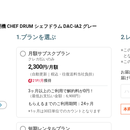
HEF DRUM シェフドラム DAC-IA2 グレー
1.プランを選ぶ
2
※
こ
月額サブスクプラン
と
クレカ払いのみ
※こ
2,300
円/月額
お届
（自動更新｜税込・往復送料当社負担）
届け
21P/月
獲得
3ヶ月
以上のご利用で解約料が0円！
（最低お支払い金額：
6,900円
）
もらえるまでのご利用期間：
24ヶ月
本
※1ヶ月は30日単位でのカウントとなります
短期レンタルプラン