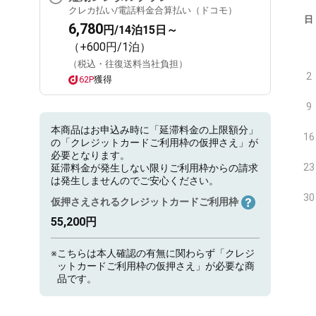
クレカ払い/電話料金合算払い（ドコモ）
日
6,780
円/14泊15日～
（+600円/1泊）
（税込・往復送料当社負担）
2
62P
獲得
9
本商品はお申込み時に「延滞料金の上限額分」
16
の「クレジットカードご利用枠の仮押さえ」が
必要となります。
23
延滞料金が発生しない限りご利用枠からの請求
は発生しませんのでご安心ください。
30
仮押さえされるクレジットカードご利用枠
55,200円
※
こちらは本人確認の有無に関わらず「クレジ
ットカードご利用枠の仮押さえ」が必要な商
品です。