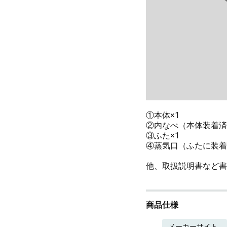
①本体×1
②内なべ（本体装着済
③ふた×1
④蒸気口（ふたに装着
他、取扱説明書など書
商品仕様
メーカーサイト