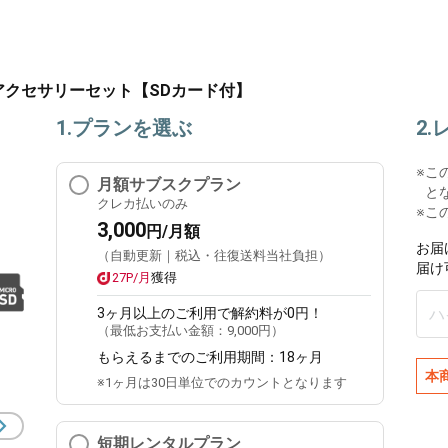
カメラ アクセサリーセット【SDカード付】
1.プランを選ぶ
2
※
こ
月額サブスクプラン
と
クレカ払いのみ
※こ
3,000
円/月額
お届
（自動更新｜税込・往復送料当社負担）
届け
27P/月
獲得
3ヶ月
以上のご利用で解約料が0円！
（最低お支払い金額：
9,000円
）
もらえるまでのご利用期間：
18ヶ月
本
※1ヶ月は30日単位でのカウントとなります
短期レンタルプラン