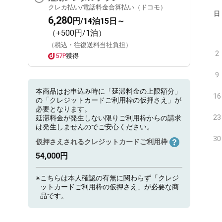
クレカ払い/電話料金合算払い（ドコモ）
日
6,280
円/14泊15日～
（+500円/1泊）
（税込・往復送料当社負担）
2
57P
獲得
9
本商品はお申込み時に「延滞料金の上限額分」
16
の「クレジットカードご利用枠の仮押さえ」が
必要となります。
23
延滞料金が発生しない限りご利用枠からの請求
は発生しませんのでご安心ください。
30
仮押さえされるクレジットカードご利用枠
54,000円
※
こちらは本人確認の有無に関わらず「クレジ
ットカードご利用枠の仮押さえ」が必要な商
品です。