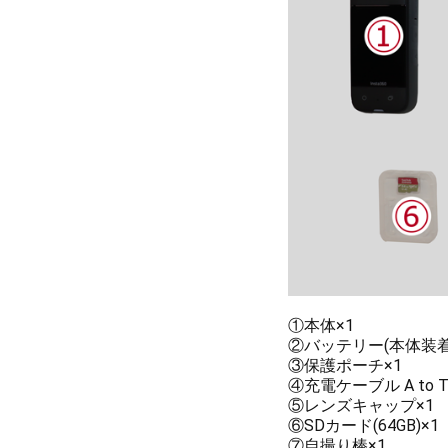
①本体×1
②バッテリー(本体装着
③保護ポーチ×1
④充電ケーブル A to Ty
⑤レンズキャップ×1
⑥SDカード(64GB)×1
⑦自撮り棒×1