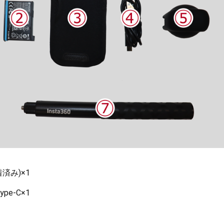
済み)×1
pe-C×1