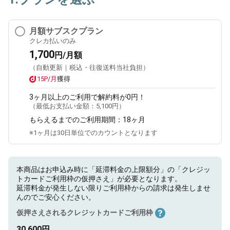
月額サブスクプラン
クレカ払いのみ
1,700
円/月額
（自動更新｜税込・往復送料当社負担）
15P/月
獲得
3ヶ月
以上のご利用で解約料が0円！
（最低お支払い金額：
5,100円
）
もらえるまでのご利用期間：
18ヶ月
※1ヶ月は30日単位でのカウントとなります
本商品はお申込み時に「延滞料金の上限額分」の「クレジッ
トカードご利用枠の仮押さえ」が必要となります。
延滞料金が発生しない限りご利用枠からの請求は発生しませ
んのでご安心ください。
仮押さえされるクレジットカードご利用枠
30,600円