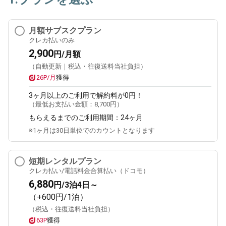
月額サブスクプラン
クレカ払いのみ
2,900
円/月額
（自動更新｜税込・往復送料当社負担）
26P/月
獲得
3ヶ月
以上のご利用で解約料が0円！
（最低お支払い金額：
8,700円
）
もらえるまでのご利用期間：
24ヶ月
※1ヶ月は30日単位でのカウントとなります
短期レンタルプラン
クレカ払い/電話料金合算払い（ドコモ）
6,880
円/3泊4日～
（+600円/1泊）
（税込・往復送料当社負担）
63P
獲得