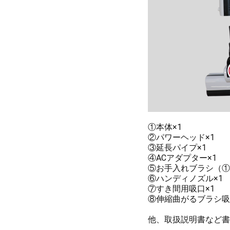
①本体×1
②パワーヘッド×1
③延長パイプ×1
④ACアダプター×1
⑤お手入れブラシ（①
⑥ハンディノズル×1
⑦すき間用吸口×1
⑧伸縮曲がるブラシ吸
他、取扱説明書など書