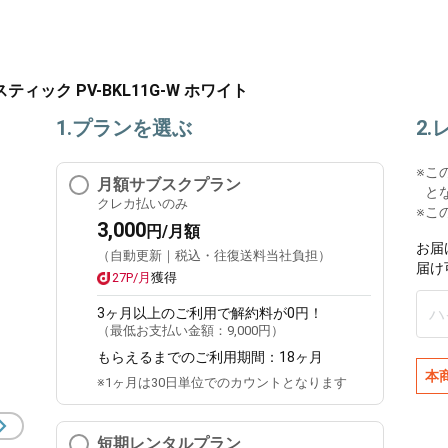
ィック PV-BKL11G-W ホワイト
1.プランを選ぶ
2
※
こ
月額サブスクプラン
と
クレカ払いのみ
※こ
3,000
円/月額
お届
（自動更新｜税込・往復送料当社負担）
届け
27P/月
獲得
3ヶ月
以上のご利用で解約料が0円！
（最低お支払い金額：
9,000円
）
もらえるまでのご利用期間：
18ヶ月
本
※1ヶ月は30日単位でのカウントとなります
短期レンタルプラン