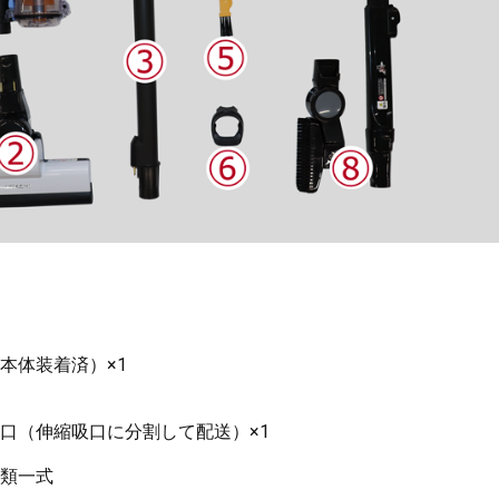
本体装着済）×1
口（伸縮吸口に分割して配送）×1
類一式