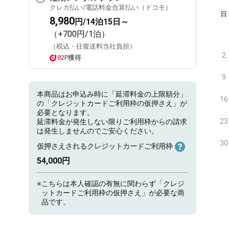
クレカ払い/電話料金合算払い（ドコモ）
日
8,980
円/14泊15日～
（+700円/1泊）
（税込・往復送料当社負担）
2
82P
獲得
9
本商品はお申込み時に「延滞料金の上限額分」
16
の「クレジットカードご利用枠の仮押さえ」が
必要となります。
23
延滞料金が発生しない限りご利用枠からの請求
は発生しませんのでご安心ください。
30
仮押さえされるクレジットカードご利用枠
54,000円
※
こちらは本人確認の有無に関わらず「クレジ
ットカードご利用枠の仮押さえ」が必要な商
品です。