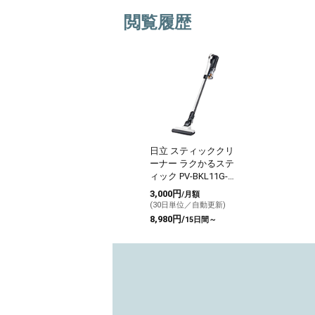
閲覧履歴
日立 スティッククリ
ーナー ラクかるステ
ィック PV-BKL11G-W
ホワイト
3,000円
/月額
(30日単位／自動更新)
8,980円/
15日間～