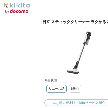
日立 スティッククリーナー ラクかるステ
商品状態
リユース品
B級品
こんな時に便利！ kikitoサービス紹介