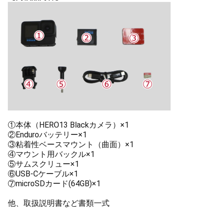
①本体（HERO13 Blackカメラ）×1
②Enduroバッテリー×1
③粘着性ベースマウント（曲面）×1
④マウント用バックル×1
⑤サムスクリュー×1
⑥USB-Cケーブル×1
⑦microSDカード(64GB)×1
他、取扱説明書など書類一式