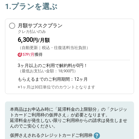
1.プランを選ぶ
月額サブスクプラン
クレカ払いのみ
6,300
円/月額
（自動更新｜税込・往復送料当社負担）
57P/月
獲得
3ヶ月
以上のご利用で解約料が0円！
（最低お支払い金額：
18,900円
）
もらえるまでのご利用期間：
12ヶ月
※1ヶ月は30日単位でのカウントとなります
本商品はお申込み時に「延滞料金の上限額分」の「クレジッ
トカードご利用枠の仮押さえ」が必要となります。
延滞料金が発生しない限りご利用枠からの請求は発生しませ
んのでご安心ください。
仮押さえされるクレジットカードご利用枠