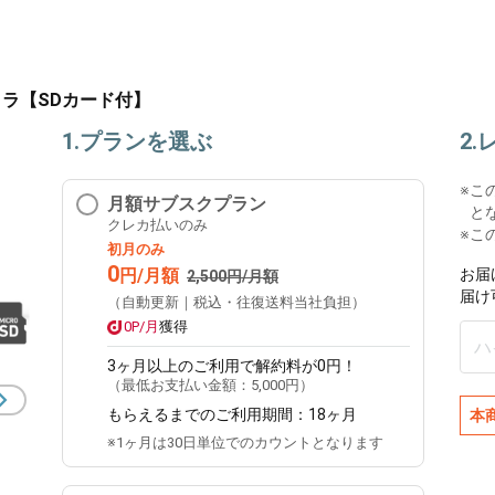
ンカメラ【SDカード付】
1.プランを選ぶ
2
※
こ
月額サブスクプラン
と
クレカ払いのみ
※こ
初月のみ
0
円/月額
お届
2,500円/月額
届け
（自動更新｜税込・往復送料当社負担）
0P/月
獲得
3ヶ月
以上のご利用で解約料が0円！
（最低お支払い金額：
5,000円
）
もらえるまでのご利用期間：
18ヶ月
本
※1ヶ月は30日単位でのカウントとなります