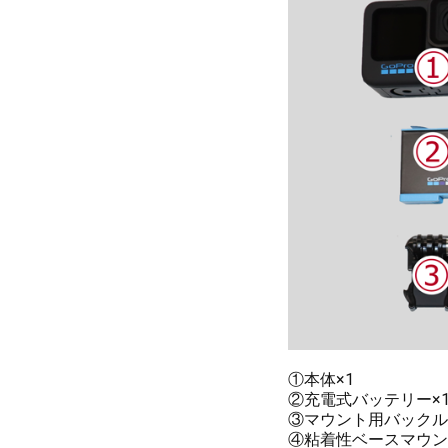
①本体×1
②充電式バッテリー×
③マウント用バックル
④粘着性ベースマウン