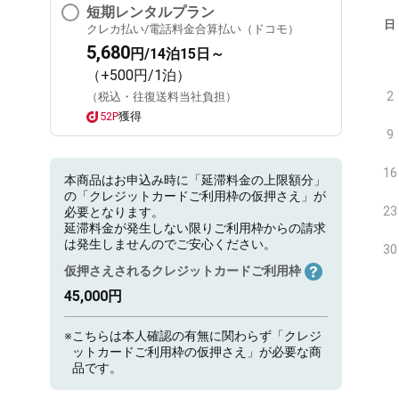
短期レンタルプラン
日
クレカ払い/電話料金合算払い（ドコモ）
5,680
円/14泊15日～
（+500円/1泊）
2
（税込・往復送料当社負担）
52P
獲得
9
16
本商品はお申込み時に「延滞料金の上限額分」
の「クレジットカードご利用枠の仮押さえ」が
23
必要となります。
延滞料金が発生しない限りご利用枠からの請求
は発生しませんのでご安心ください。
30
仮押さえされるクレジットカードご利用枠
45,000円
※
こちらは本人確認の有無に関わらず「クレジ
ットカードご利用枠の仮押さえ」が必要な商
品です。