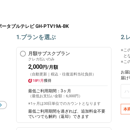
ポータブルテレビ GH-PTV19A-BK
1.プランを選ぶ
2
※
こ
月額サブスクプラン
と
クレカ払いのみ
※こ
2,000
円/月額
お届
（自動更新｜税込・往復送料当社負担）
届け
18P/月
獲得
最低ご利用期間：
3ヶ月
（最低お支払い金額：
6,000円
）
※1ヶ月は30日単位でのカウントとなります
本
最低ご利用期間を過ぎれば、追加料金不要
でいつでも解約（返却）できます