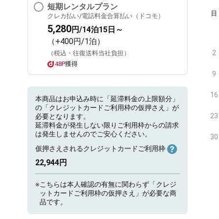
短期レンタルプラン
日
クレカ払い/電話料金合算払い（ドコモ）
5,280
円/14泊15日～
（+400円/1泊）
2
（税込・往復送料当社負担）
48P
獲得
9
16
本商品はお申込み時に「延滞料金の上限額分」
の「クレジットカードご利用枠の仮押さえ」が
23
必要となります。
延滞料金が発生しない限りご利用枠からの請求
は発生しませんのでご安心ください。
30
仮押さえされるクレジットカードご利用枠
22,944円
※
こちらは本人確認の有無に関わらず「クレジ
ットカードご利用枠の仮押さえ」が必要な商
品です。