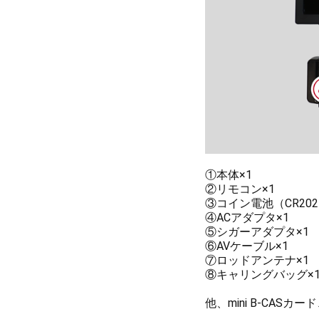
①本体×1
②リモコン×1
③コイン電池（CR20
④ACアダプタ×1
⑤シガーアダプタ×1
⑥AVケーブル×1
⑦ロッドアンテナ×1
⑧キャリングバッグ×
他、mini B-CAS