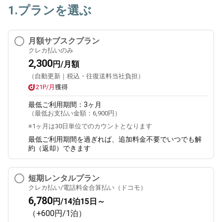
1.プランを選ぶ
月額サブスクプラン
クレカ払いのみ
2,300
円/月額
（自動更新｜税込・往復送料当社負担）
21P/月
獲得
最低ご利用期間：
3ヶ月
（最低お支払い金額：
6,900円
）
※1ヶ月は30日単位でのカウントとなります
最低ご利用期間を過ぎれば、追加料金不要でいつでも解
約（返却）できます
短期レンタルプラン
クレカ払い/電話料金合算払い（ドコモ）
6,780
円/14泊15日～
（+600円/1泊）