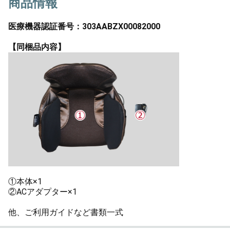
商品情報
医療機器認証番号：303AABZX00082000
【同梱品内容】
①本体×1
②ACアダプター×1
他、ご利用ガイドなど書類一式