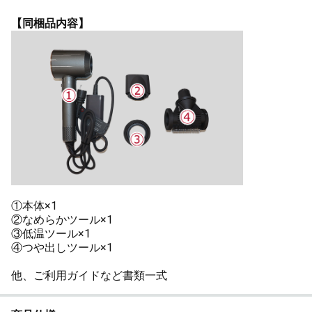
【同梱品内容】
①本体×1
②なめらかツール×1
③低温ツール×1
④つや出しツール×1
他、ご利用ガイドなど書類一式