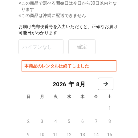
※
この商品で選べる開始日は今日から30日以内とな
ります
※この商品は沖縄に配送できません
お届け先郵便番号を入力いただくと、正確なお届け
可能日がわかります
確定
本商品のレンタルは終了しました
8月
日
月
火
水
木
金
土
1
2
3
4
5
6
7
8
9
10
11
12
13
14
15