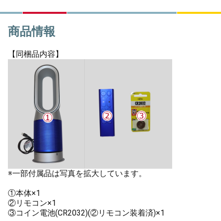
商品情報
【同梱品内容】
※一部付属品は写真を拡大しています。
①本体×1
②リモコン×1
③コイン電池(CR2032)(②リモコン装着済)×1