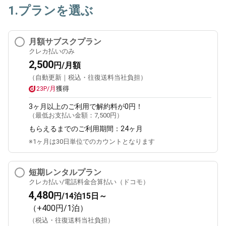
1.プランを選ぶ
月額サブスクプラン
クレカ払いのみ
2,500
円/月額
（自動更新｜税込・往復送料当社負担）
23P/月
獲得
3ヶ月
以上のご利用で解約料が0円！
（最低お支払い金額：
7,500円
）
もらえるまでのご利用期間：
24ヶ月
※1ヶ月は30日単位でのカウントとなります
短期レンタルプラン
クレカ払い/電話料金合算払い（ドコモ）
4,480
円/14泊15日～
（+400円/1泊）
（税込・往復送料当社負担）