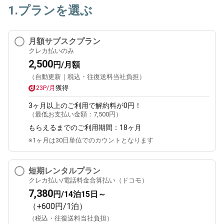
1.プランを選ぶ
月額サブスクプラン
クレカ払いのみ
2,500
円/月額
（自動更新｜税込・往復送料当社負担）
23P/月
獲得
3ヶ月
以上のご利用で解約料が0円！
（最低お支払い金額：
7,500円
）
もらえるまでのご利用期間：
18ヶ月
※1ヶ月は30日単位でのカウントとなります
短期レンタルプラン
クレカ払い/電話料金合算払い（ドコモ）
7,380
円/14泊15日～
（+600円/1泊）
（税込・往復送料当社負担）