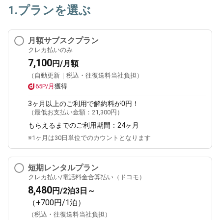
1.プランを選ぶ
月額サブスクプラン
クレカ払いのみ
7,100
円/月額
（自動更新｜税込・往復送料当社負担）
65P/月
獲得
3ヶ月
以上のご利用で解約料が0円！
（最低お支払い金額：
21,300円
）
もらえるまでのご利用期間：
24ヶ月
※1ヶ月は30日単位でのカウントとなります
短期レンタルプラン
クレカ払い/電話料金合算払い（ドコモ）
8,480
円/2泊3日～
（+700円/1泊）
（税込・往復送料当社負担）