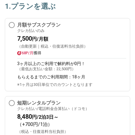
1.プランを選ぶ
月額サブスクプラン
クレカ払いのみ
7,500
円/月額
（自動更新｜税込・往復送料当社負担）
68P/月
獲得
3ヶ月
以上のご利用で解約料が0円！
（最低お支払い金額：
22,500円
）
もらえるまでのご利用期間：
18ヶ月
※1ヶ月は30日単位でのカウントとなります
短期レンタルプラン
クレカ払い/電話料金合算払い（ドコモ）
8,480
円/2泊3日～
（+700円/1泊）
（税込・往復送料当社負担）