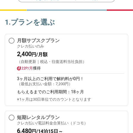
1.プランを選ぶ
月額サブスクプラン
クレカ払いのみ
2,400
円/月額
（自動更新｜税込・往復送料当社負担）
22P/月
獲得
3ヶ月
以上のご利用で解約料が0円！
（最低お支払い金額：
7,200円
）
もらえるまでのご利用期間：
18ヶ月
※1ヶ月は30日単位でのカウントとなります
短期レンタルプラン
クレカ払い/電話料金合算払い（ドコモ）
6,480
円/14泊15日～