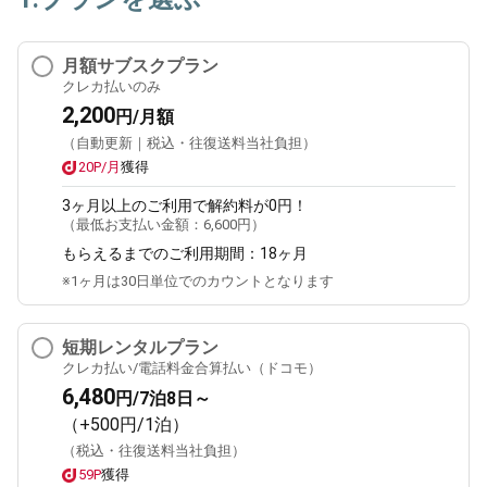
月額サブスクプラン
クレカ払いのみ
2,200
円/月額
（自動更新｜税込・往復送料当社負担）
20P/月
獲得
3ヶ月
以上のご利用で解約料が0円！
（最低お支払い金額：
6,600円
）
もらえるまでのご利用期間：
18ヶ月
※1ヶ月は30日単位でのカウントとなります
短期レンタルプラン
クレカ払い/電話料金合算払い（ドコモ）
6,480
円/7泊8日～
（+500円/1泊）
（税込・往復送料当社負担）
59P
獲得