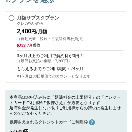
月額サブスクプラン
クレカ払いのみ
2,400
円/月額
（自動更新｜税込・往復送料当社負担）
22P/月
獲得
3ヶ月
以上のご利用で解約料が0円！
（最低お支払い金額：
7,200円
）
もらえるまでのご利用期間：
24ヶ月
※1ヶ月は30日単位でのカウントとなります
本商品はお申込み時に「延滞料金の上限額分」の「クレジッ
トカードご利用枠の仮押さえ」が必要となります。
延滞料金が発生しない限りご利用枠からの請求は発生しませ
んのでご安心ください。
仮押さえされるクレジットカードご利用枠
57,600円