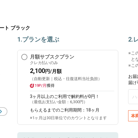
トプレート ブラック
1.プランを選ぶ
2
※
こ
月額サブスクプラン
と
クレカ払いのみ
※こ
2,100
円/月額
お届
（自動更新｜税込・往復送料当社負担）
届け
19P/月
獲得
3ヶ月
以上のご利用で解約料が0円！
（最低お支払い金額：
6,300円
）
もらえるまでのご利用期間：
18ヶ月
本
※1ヶ月は30日単位でのカウントとなります