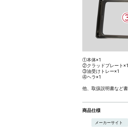
①本体×1
②クラッドプレート×
③油受けトレー×1
④ヘラ×1
他、取扱説明書など書
商品仕様
メーカーサイト