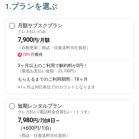
1.プランを選ぶ
月額サブスクプラン
クレカ払いのみ
7,900
円/月額
（自動更新｜税込・往復送料当社負担）
72P/月
獲得
3ヶ月
以上のご利用で解約料が0円！
（最低お支払い金額：
23,700円
）
もらえるまでのご利用期間：
18ヶ月
※1ヶ月は30日単位でのカウントとなります
短期レンタルプラン
クレカ払い/電話料金合算払い（ドコモ）
7,980
円/7泊8日～
（+600円/1泊）
（税込・往復送料当社負担）