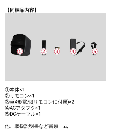
【同梱品内容】
①本体×1
②リモコン×1
③単4形電池(リモコンに付属)×2
④ACアダプタ×1
⑤DCケーブル×1
他、取扱説明書など書類一式