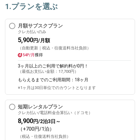
1.プランを選ぶ
月額サブスクプラン
クレカ払いのみ
5,900
円/月額
（自動更新｜税込・往復送料当社負担）
54P/月
獲得
3ヶ月
以上のご利用で解約料が0円！
（最低お支払い金額：
17,700円
）
もらえるまでのご利用期間：
18ヶ月
※1ヶ月は30日単位でのカウントとなります
短期レンタルプラン
クレカ払い/電話料金合算払い（ドコモ）
8,900
円/2泊3日～
（+700円/1泊）
（税込・往復送料当社負担）